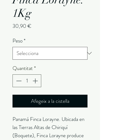
1Kg
Price
30,90 €
Peso
*
Quantitat
*
Afegeix a la cistella
Panamá Finca Lorayne. Ubicada en
las Tierras Altas de Chiriquí
(Boquete), Finca Lorayne produce