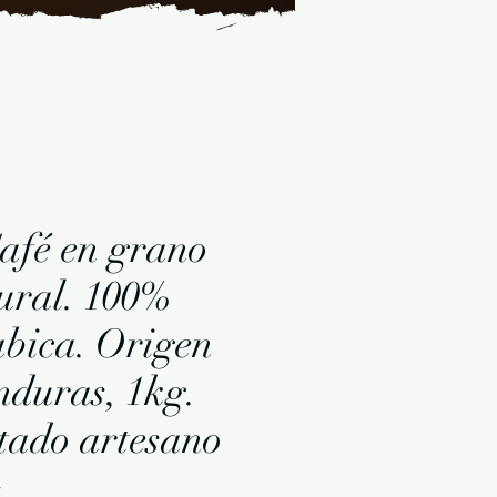
fé en grano
ural. 100%
bica. Origen
duras, 1kg.
tado artesano
Price
€