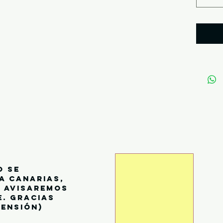
se basan
sabor y 
un café 
aromátic
Robusta,
amargo 
de 100 
conocida
Robusta
mundial.
altitud 
el Robus
tiene ma
o se
Arábica 
a canarias,
ácido y
s avisaremos
e. gracias
mientra
ensión)
con mati