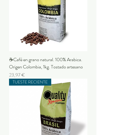
☕Café en grano natural. 100% Arabica.
Origen Colombia, 1kg. Tostado artesano
Preu
23,97 €
TUESTE RECIENTE