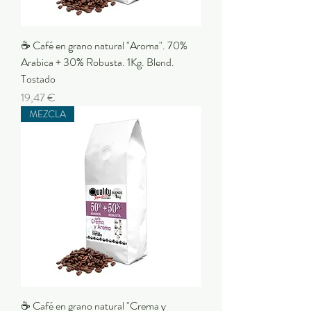
☕ Café en grano natural "Aroma". 70%
Arabica + 30% Robusta. 1Kg. Blend.
Tostado
Preu
19,47 €
MEZCLA
☕ Café en grano natural "Crema y