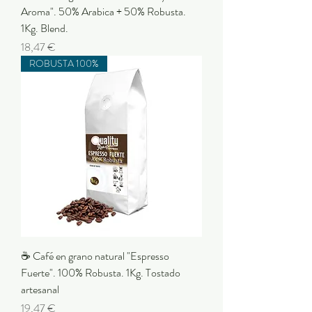
Aroma". 50% Arabica + 50% Robusta.
1Kg. Blend.
Preu
18,47 €
ROBUSTA 100%
☕ Café en grano natural "Espresso
Fuerte". 100% Robusta. 1Kg. Tostado
artesanal
Preu
19,47 €