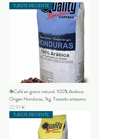
TUESTE RECIENTE
☕Café en grano natural. 100% Arabica.
Origen Honduras, 1kg. Tostado artesano
Preu
22,97 €
TUESTE RECIENTE