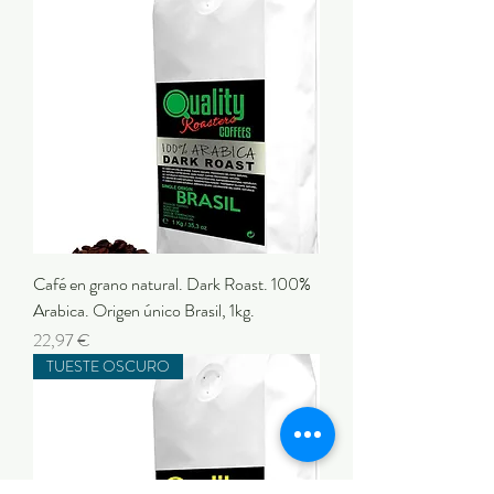
Café en grano natural. Dark Roast. 100%
Arabica. Origen único Brasil, 1kg.
Preu
22,97 €
TUESTE OSCURO