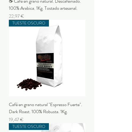
☕ Café en grano natural. Descafeinado.
100% Arabica. 1Kg. Tostado artesanal.
Preu
22,97 €
TUESTE OSCURO
Café en grano natural "Espresso Fuerte".
Dark Roast. 100% Robusta. 1Kg.
Preu
19,47 €
TUESTE OSCURO