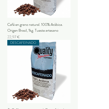
Café en grano natural. 100% Arábica.
Origen Brasil, 1kg. Tueste artesano
Preu
22,97 €
DESCAFEINADO